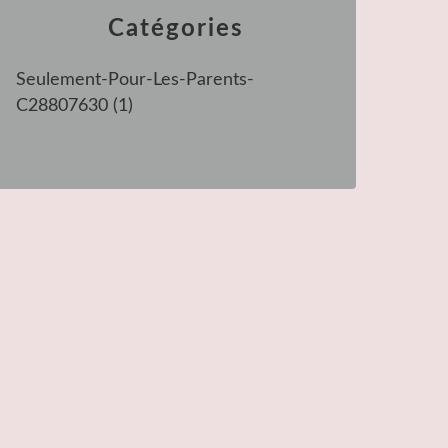
Catégories
Seulement-Pour-Les-Parents-
C28807630
(1)