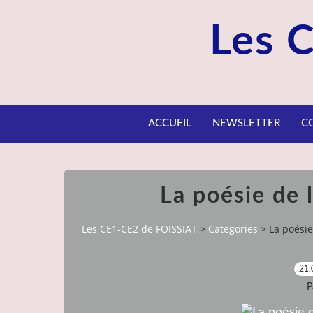
Les 
ACCUEIL
NEWSLETTER
C
La poésie de 
Les CE1-CE2 de FOISSIAT
>
Categories
>
La poésie
21.
P