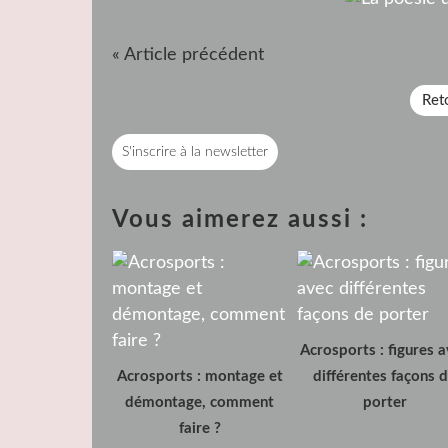
« Article précédent
Reto
S'inscrire à la newsletter
Vous aimerez aussi :
Acrosports : figures 
Acrosports : montage et
différentes façons 
démontage, comment
porter
faire ?